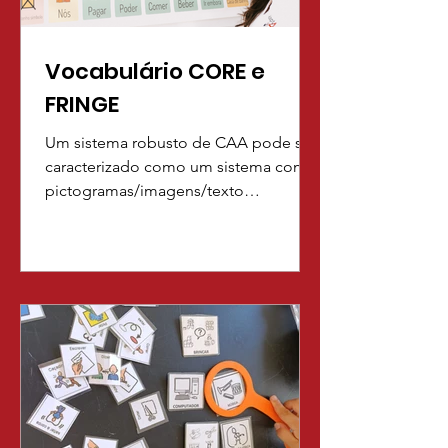
Vocabulário CORE e
FRINGE
Um sistema robusto de CAA pode ser
caracterizado como um sistema com
pictogramas/imagens/texto
selecionados com base no conceito
de “core words’’ e “fringe words”.
Palavras essenciais referem-se a um
conjunto limitado de palavras que
foram determinadas como muito úteis
ou funcionais nos diferentes contextos
que o utilizador está integrado, tendo
pouca variabilidade entre indivíduos,
enquanto que as Palavras Acessórias
são específicas para atividades e