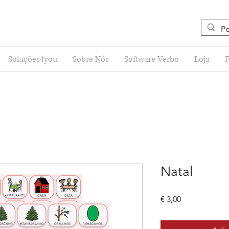
Soluções4you
Sobre Nós
Software Verbo
Loja
Natal
Preço
€ 3,00