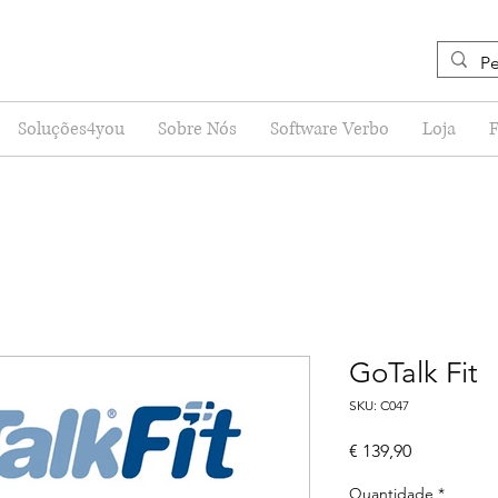
Soluções4you
Sobre Nós
Software Verbo
Loja
GoTalk Fit
SKU: C047
Preço
€ 139,90
Quantidade
*