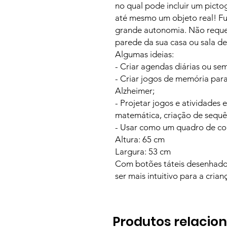
no qual pode incluir um pict
até mesmo um objeto real! F
grande autonomia. Não requer
parede da sua casa ou sala de
Algumas ideias:
- Criar agendas diárias ou s
- Criar jogos de memória par
Alzheimer;
- Projetar jogos e atividades
matemática, criação de sequên
- Usar como um quadro de c
Altura: 65 cm
Largura: 53 cm
Com botões táteis desenhado
ser mais intuitivo para a crian
Produtos relacio