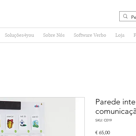
Soluções4you
Sobre Nós
Software Verbo
Loja
Parede inte
comunicaç
SKU: C019
Preço
€ 65,00