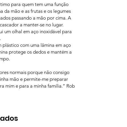
ótimo para quem tem uma função
a da mão e as frutas e os legumes
cados passando a mão por cima. A
ascador a manter-se no lugar.
i um olhal em aço inoxidável para
.
m plástico com uma lâmina em aço
âmina protege os dedos e mantém a
empo.
ores normais porque não consigo
 minha mão e permite-me preparar
ra mim e para a minha família.” Rob
nados