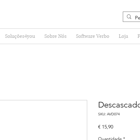
Soluções4you
Sobre Nós
Software Verbo
Loja
Descascado
SKU: AVD074
Preço
€ 15,90
Quantidade
*