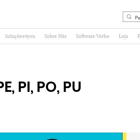
Soluções4you
Sobre Nós
Software Verbo
Loja
E, PI, PO, PU