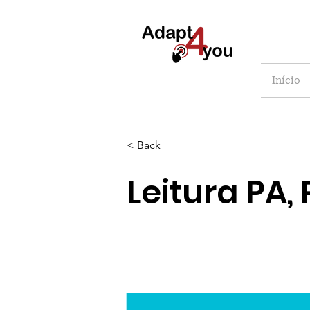
Início
< Back
Leitura PA, P