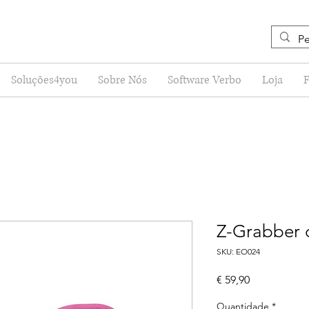
Soluções4you
Sobre Nós
Software Verbo
Loja
Z-Grabber 
SKU: EO024
Preço
€ 59,90
Quantidade
*