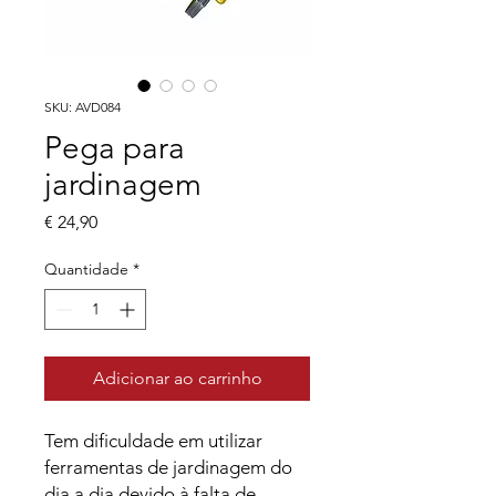
SKU: AVD084
Pega para
jardinagem
Preço
€ 24,90
Quantidade
*
Adicionar ao carrinho
Tem dificuldade em utilizar
ferramentas de jardinagem do
dia a dia devido à falta de