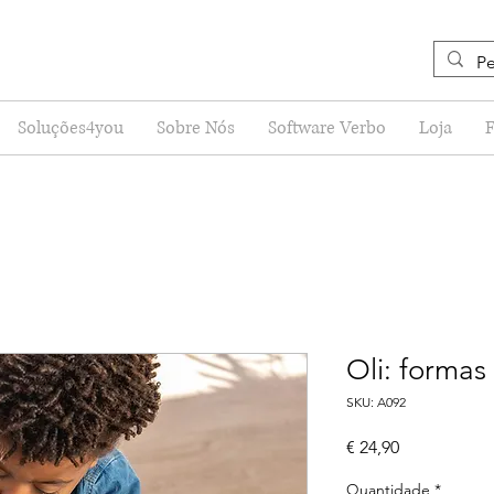
Soluções4you
Sobre Nós
Software Verbo
Loja
Oli: formas
SKU: A092
Preço
€ 24,90
Quantidade
*