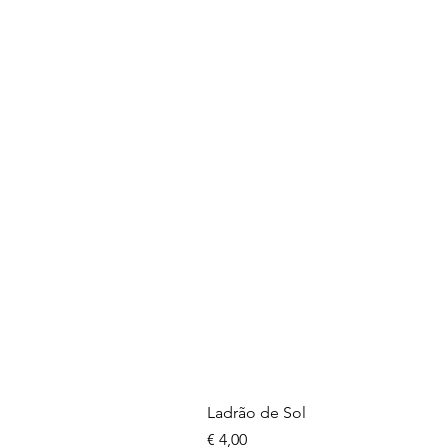
Ladrão de Sol
Preço
€ 4,00