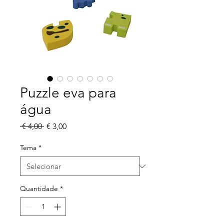
Puzzle eva para
água
Preço
Preço
 € 4,00 
€ 3,00
normal
promocional
Tema
*
Quantidade
*