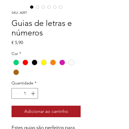
SKU: A097
Guias de letras e
números
Preço
€ 5,90
Cor
*
Quantidade
*
Adicionar ao carrinho
Estes guias são perfeitos para